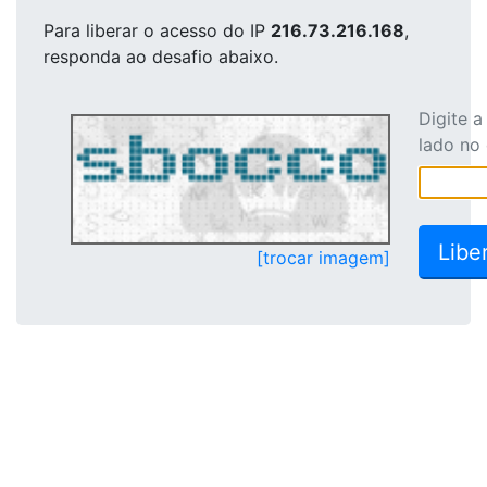
Para liberar o acesso
do IP
216.73.216.168
,
responda ao desafio abaixo.
Digite 
lado no
[trocar imagem]